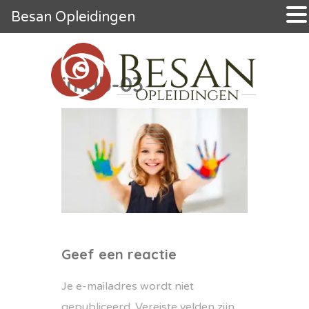
Besan Opleidingen
imgb-03
Geef een reactie
Je e-mailadres wordt niet
gepubliceerd.
Vereiste velden zijn